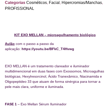
Categorias
Cosméticos
,
Facial
,
Hipercromias/Manchas
,
PROFISSIONAL
KIT EXO MELLAN – microagulhamento biológico
Aulão
com o passo a passo da
aplicação:
https://youtu.be/BFkC_T4Hvwg
EXO MELLAN é um tratamento clareador e iluminador
multidimencional em duas fases com Exossomos, Microagulhas
biológicas, Hexylresorcinol, Ácido Tranexâmico, Niacinamida e
Oligopeptideo 33 que atuam de forma sinérgica para tornar a
pele mais clara, uniforme e iluminada.
FASE 1
– Exo Mellan Sérum Iluminador